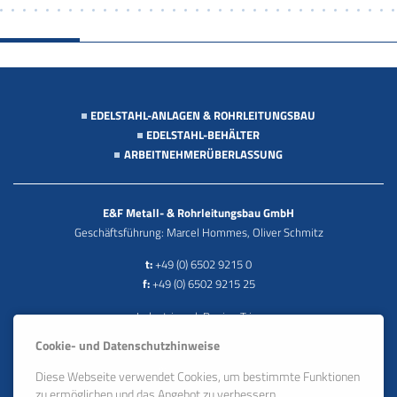
EDELSTAHL-ANLAGEN & ROHRLEITUNGSBAU
EDELSTAHL-BEHÄLTER
ARBEITNEHMERÜBERLASSUNG
E&F Metall- & Rohrleitungsbau GmbH
Geschäftsführung: Marcel Hommes, Oliver Schmitz
t:
+49 (0) 6502 9215 0
f:
+49 (0) 6502 9215 25
Industriepark Region Trier
Europa-Allee 13 · DE 54343 Föhren
Cookie- und Datenschutzhinweise
e:
info@e-u-f.de
Diese Webseite verwendet Cookies, um bestimmte Funktionen
zu ermöglichen und das Angebot zu verbessern.