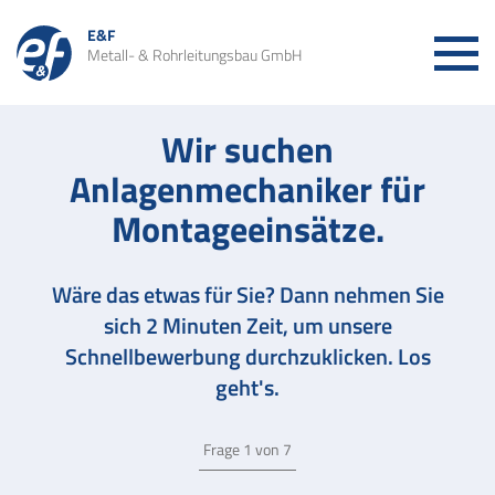
E&F
Metall- & Rohrleitungsbau GmbH
EDELSTAHL-ANLAGEN &
ROHRLEITUNGSBAU
Wir suchen
Anlagenmechaniker für
EDELSTAHL-BEHÄLTER
Montageeinsätze.
ARBEITNEHMERÜBERLASSUNG
Wäre das etwas für Sie? Dann nehmen Sie
sich 2 Minuten Zeit, um unsere
Schnellbewerbung durchzuklicken. Los
UNSER UNTERNEHMEN
geht's.
JOBS UND KARRIERE
Frage 1 von 7