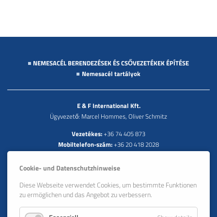
NEMESACÉL BERENDEZÉSEK ÉS CSŐVEZETÉKEK ÉPÍTÉSE
Nemesacél tartályok
E & F International Kft.
Ügyvezető: Marcel Hommes, Oliver Schmitz
Vezetékes:
+36 74 405 873
Mobiltelefon-szám:
+36 20 418 2028
Lövőház utca 30., HU-1024 Budapest
Cookie- und Datenschutzhinweise
e:
info@e-u-f.de
Diese Webseite verwendet Cookies, um bestimmte Funktionen
zu ermöglichen und das Angebot zu verbessern.
Tanúsítványok
Állás és karrier