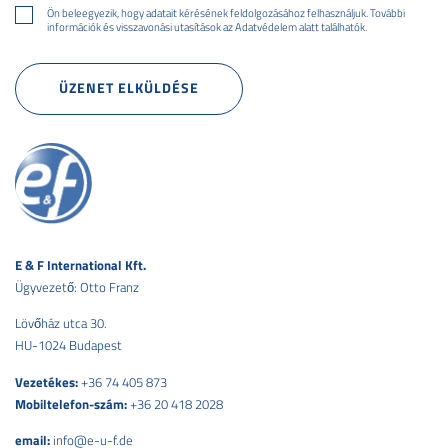
Ön beleegyezik, hogy adatait kérésének feldolgozásához felhasználjuk. További
információk és visszavonási utasítások az
Adatvédelem
alatt találhatók.
ÜZENET ELKÜLDÉSE
E & F International Kft.
Ügyvezető: Otto Franz
Lövőház utca 30.
HU-1024 Budapest
Vezetékes:
+36 74 405 873
Mobiltelefon-szám:
+36 20 418 2028
email:
info@e-u-f.de