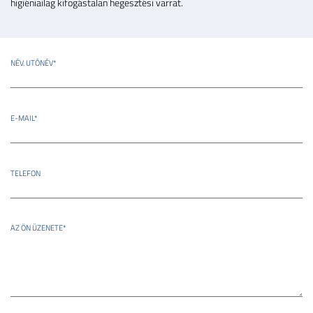
higiéniailag kifogástalan hegesztési varrat.
NÉV. UTÓNÉV
*
E-MAIL
*
TELEFON
AZ ÖN ÜZENETE
*