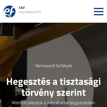
E&F
International Kft.
NEMESACÉL BERENDEZÉSEK ÉS
CSŐVEZETÉKEK ÉPÍTÉSE
NEMESACÉL TARTÁLYOK
VÁLLALATUNK
Nemesacél tartályok
Hegesztés a tisztasági
Adatvédelem
Impresszum
Tanúsítványok
Orbitális hegesztés
törvény szerint
Állás és karrier
Miért mi jelentjük a mércét a tartálygyártásban